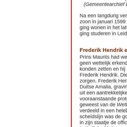
(Gemeentearchief D
Na een langdurig verb
zoon in januari 1599
ging wonen in het la
ging studeren in Lei
Frederik Hendrik 
Prins Maurits had we
geen wettelijk erken
konden zetten en hij 
Frederik Hendrik. Di
zorgen. Frederik Hen
Duitse Amalia, gravi
uit een aantrekkelijk
vooraanstaande prote
geweest van de
Wett
verdeeld in een hele
scheidslijn was de g
in zijn staatje de of