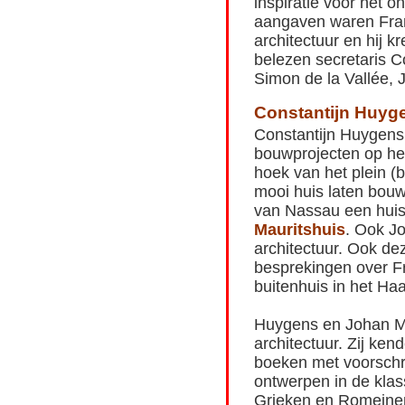
inspiratie voor het o
aangaven waren Frankr
architectuur en hij k
belezen secretaris C
Simon de la Vallée,
Constantijn Huyg
Constantijn Huygens 
bouwprojecten op he
hoek van het plein (b
mooi huis laten bou
van Nassau een huis 
Mauritshuis
. Ook J
architectuur. Ook de
besprekingen over F
buitenhuis in het Ha
Huygens en Johan Ma
architectuur. Zij ken
boeken met voorschr
ontwerpen in de klass
Grieken en Romeinen.