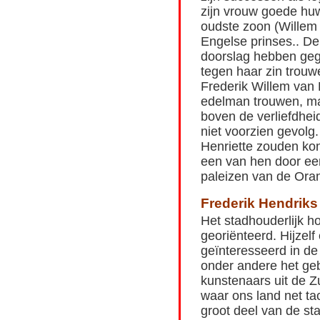
zijn vrouw goede huw
oudste zoon (Willem 
Engelse prinses.. De
doorslag hebben geg
tegen haar zin trou
Frederik Willem van
edelman trouwen, maa
boven de verliefdhei
niet voorzien gevolg
Henriette zouden ko
een van hen door ee
paleizen van de Oran
Frederik Hendriks 
Het stadhouderlijk h
georiënteerd. Hijze
geïnteresseerd in de
onder andere het ge
kunstenaars uit de Z
waar ons land net ta
groot deel van de st