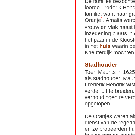
De families bezochte
leerde Frederik Hend
familie, want haar 
1
Oranje
. Amalia werd
vrouw en vlak naast 
inzegening plaats in
het paar in de Kloos
in het
huis
waarin de
Kneuterdijk mochte
Stadhouder
Toen Maurits in 162
als stadhouder. Mau
Frederik Hendrik wis
verder uit te breiden
verhoudingen te verb
opgelopen.
De Oranjes waren al
dienst van de regeri
en ze probeerden hun