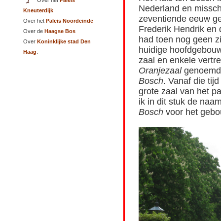
Over het
Paleis
Nederland en misschi
Kneuterdijk
zeventiende eeuw ge
Over het
Paleis Noordeinde
Frederik Hendrik en 
Over de
Haagse Bos
had toen nog geen zi
Over
Koninklijke stad Den
huidige hoofdgebouw.
Haag
.
zaal en enkele vert
Oranjezaal
genoemd 
Bosch
. Vanaf die ti
grote zaal van het p
ik in dit stuk de naa
Bosch
voor het gebo