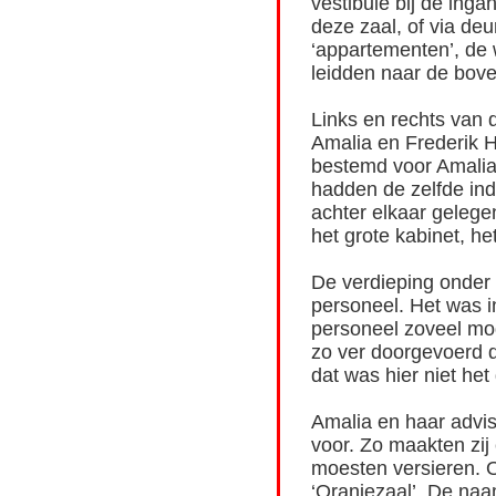
vestibule bij de inga
deze zaal, of via deu
‘appartementen’, de 
leidden naar de bove
Links en rechts van 
Amalia en Frederik H
bestemd voor Amalia,
hadden de zelfde inde
achter elkaar gelege
het grote kabinet, he
De verdieping onder
personeel. Het was i
personeel zoveel mo
zo ver doorgevoerd d
dat was hier niet het
Amalia en haar advis
voor. Zo maakten zij 
moesten versieren. 
‘Oranjezaal’. De naa