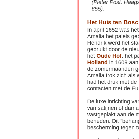
(Pieter Post, Haag
655).
Het Huis ten Bosc
In april 1652 was he
Amalia het paleis ge
Hendrik werd het sta
gebruikt door de nie
het
Oude Hof
, het 
Holland
in 1609 aan
de zomermaanden geb
Amalia trok zich als 
had het druk met de 
contacten met de Eu
De luxe inrichting v
van satijnen of dam
vastgeplakt aan de m
beneden. Dit “behang
bescherming tegen to