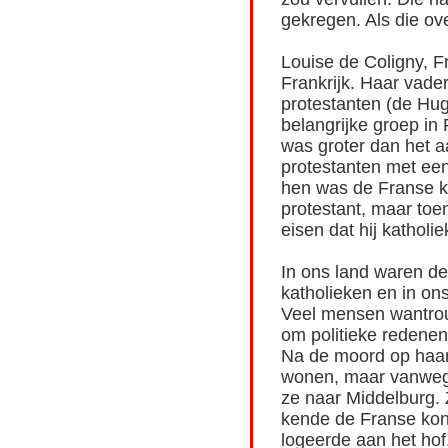
gekregen. Als die ov
Louise de Coligny, F
Frankrijk. Haar vade
protestanten (de Hug
belangrijke groep in 
was groter dan het a
protestanten met een
hen was de Franse ko
protestant, maar toe
eisen dat hij katholi
In ons land waren d
katholieken en in o
Veel mensen wantrou
om politieke redenen 
Na de moord op haar 
wonen, maar vanwege
ze naar Middelburg. 
kende de Franse koni
logeerde aan het hof