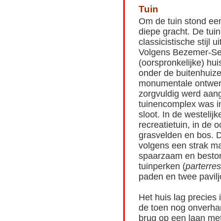
Tuin
Om de tuin stond een
diepe gracht. De tui
classicistische stijl
Volgens Bezemer-Sel
(oorspronkelijke) hui
onder de buitenhuize
monumentale ontwerp
zorgvuldig werd aang
tuinencomplex was i
sloot. In de westelij
recreatietuin, in de
grasvelden en bos. D
volgens een strak ma
spaarzaam en bestond
tuinperken (
parterre
paden en twee pavilj
Het huis lag precies 
de toen nog onverh
brug op een laan me