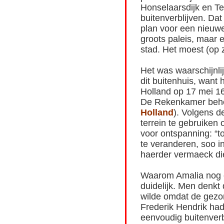
Honselaarsdijk en Te
buitenverblijven. Da
plan voor een nieuw
groots paleis, maar
stad. Het moest (op z
Het was waarschijnlij
dit buitenhuis, wan
Holland op 17 mei 16
De Rekenkamer behee
Holland
). Volgens d
terrein te gebruiken
voor ontspanning: “to
te veranderen, soo in
haerder vermaeck di
Waarom Amalia nog ee
duidelijk. Men denkt 
wilde omdat de gezo
Frederik Hendrik had
eenvoudig buitenverbl