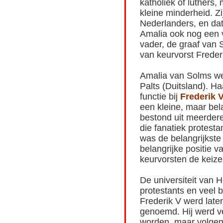
katholiek of luthers
kleine minderheid. Zi
Nederlanders, en da
Amalia ook nog een 
vader, de graaf van
van keurvorst Freder
Amalia van Solms we
Palts (Duitsland). H
functie bij
Frederik 
een kleine, maar bela
bestond uit meerdere
die fanatiek protesta
was de belangrijkste 
belangrijke positie 
keurvorsten de keize
De universiteit van 
protestants en veel
Frederik V werd late
genoemd. Hij werd 
worden, maar volgen