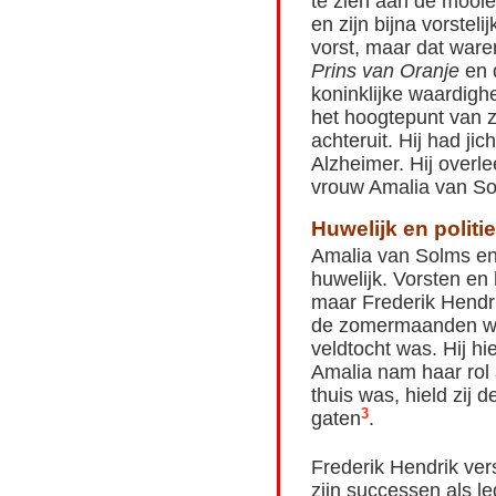
te zien aan de mooie
en zijn bijna vorste
vorst, maar dat waren
Prins van Oranje
en d
koninklijke waardigh
het hoogtepunt van z
achteruit. Hij had ji
Alzheimer. Hij overl
vrouw Amalia van So
Huwelijk en politi
Amalia van Solms en
huwelijk. Vorsten e
maar Frederik Hendrik
de zomermaanden was
veldtocht was. Hij hi
Amalia nam haar rol 
thuis was, hield zij
3
gaten
.
Frederik Hendrik vers
zijn successen als l